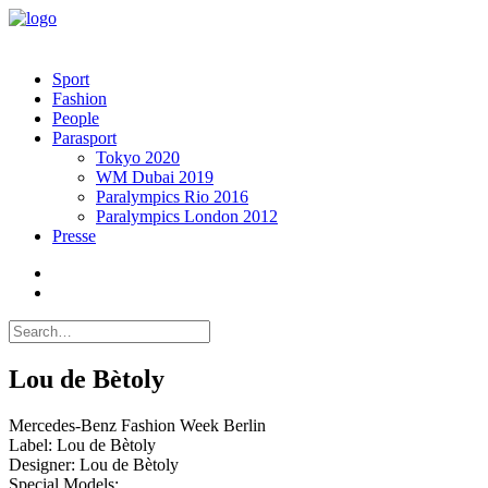
Sport
Fashion
People
Parasport
Tokyo 2020
WM Dubai 2019
Paralympics Rio 2016
Paralympics London 2012
Presse
Lou de Bètoly
Mercedes-Benz Fashion Week Berlin
Label: Lou de Bètoly
Designer: Lou de Bètoly
Special Models: